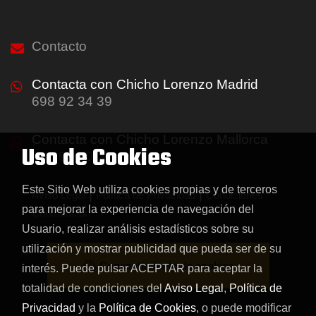
Contacto
Contacta con Chicho Lorenzo Madrid
698 92 34 39
Contacta con Chicho Lorenzo Mallorca
Uso de Cookies
688 999 019
Este Sitio Web utiliza cookies propias y de terceros
|
|
Aviso Legal
Política de Privacidad
Condiciones
para mejorar la experiencia de navegación del
Contratación
Usuario, realizar análisis estadísticos sobre su
utilización y mostrar publicidad que pueda ser de su
Consentimiento de cookies
interés. Puede pulsar ACEPTAR para aceptar la
totalidad de condiciones del
Aviso Legal
,
Política de
Privacidad
y la
Política de Cookies
, o puede modificar