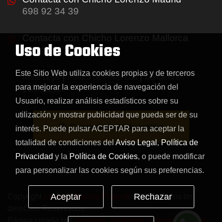
698 92 34 39
Contacta con Chicho Lorenzo Mallorca
Uso de Cookies
688 999 019
Este Sitio Web utiliza cookies propias y de terceros
|
|
Aviso Legal
Política de Privacidad
Condiciones
para mejorar la experiencia de navegación del
Contratación
Usuario, realizar análisis estadísticos sobre su
utilización y mostrar publicidad que pueda ser de su
Consentimiento de cookies
interés. Puede pulsar ACEPTAR para aceptar la
totalidad de condiciones del
Aviso Legal
,
Política de
Privacidad
y la
Política de Cookies
, o puede modificar
para personalizar las cookies según sus preferencias.
Aceptar
Rechazar
Copyright
Lorenzo Racing Projects
©2026. Todos los
derechos Reservados
Página creada por
Hostiberi, Marketing y Desarrollo Web