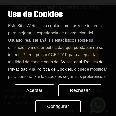
Contacta con Chicho Lorenzo Mallorca
Uso de Cookies
688 999 019
Este Sitio Web utiliza cookies propias y de terceros
|
|
Aviso Legal
Política de Privacidad
Condiciones
para mejorar la experiencia de navegación del
Contratación
Usuario, realizar análisis estadísticos sobre su
utilización y mostrar publicidad que pueda ser de su
Consentimiento de cookies
interés. Puede pulsar ACEPTAR para aceptar la
totalidad de condiciones del
Aviso Legal
,
Política de
Privacidad
y la
Política de Cookies
, o puede modificar
para personalizar las cookies según sus preferencias.
Aceptar
Rechazar
Copyright
Lorenzo Racing Projects
©2026. Todos los
derechos Reservados
Página creada por
Hostiberi, Marketing y Desarrollo Web
Configurar