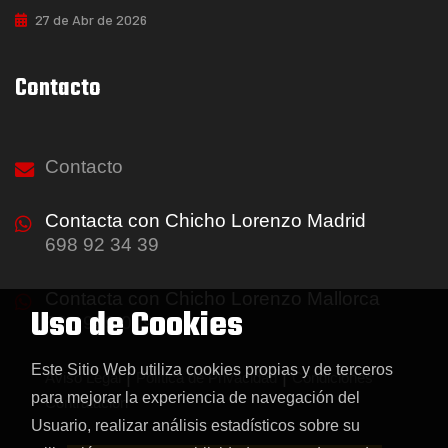
27 de Abr de 2026
Contacto
Contacto
Contacta con Chicho Lorenzo Madrid
698 92 34 39
Contacta con Chicho Lorenzo Mallorca
Uso de Cookies
688 999 019
Este Sitio Web utiliza cookies propias y de terceros
|
|
Aviso Legal
Política de Privacidad
Condiciones
para mejorar la experiencia de navegación del
Contratación
Usuario, realizar análisis estadísticos sobre su